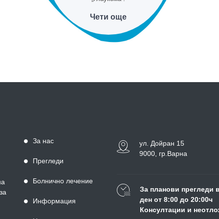
Чети още
За нас
ул. Дойран 15
9000, гр.Варна
Прегледи
Болнично лечение
на
За планови прегледи 
за
ден от 8:00 до 20:00ч
Информация
Консултации и неотло