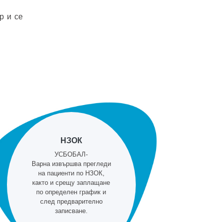
р и се
НЗОК
УСБОБАЛ-
Варна извършва прегледи
на пациенти по НЗОК,
както и срещу заплащане
по определен график и
след предварително
записване.