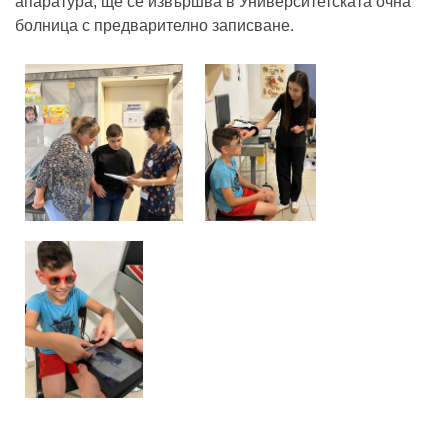
апаратура, ще се извършва в Университетската очна
болница с предварително записване.