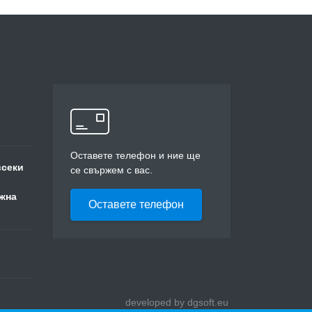
Оставете телефон и ние ще
всеки
се свържем с вас.
жна
Оставете телефон
developed by dgsoft.eu