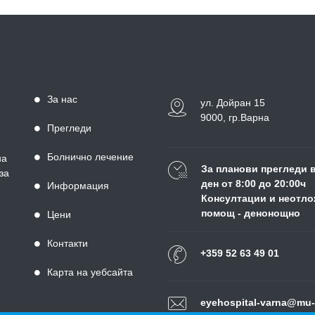
За нас
ул. Дойран 15
9000, гр.Варна
Прегледи
Болнично лечение
на
За планови прегледи 
за
ден от 8:00 до 20:00ч
Информация
Консултации и неотло
помощ - денонощно
Цени
Контакти
+359 52 63 49 01
Карта на уебсайта
eyehospital-varna@mu-