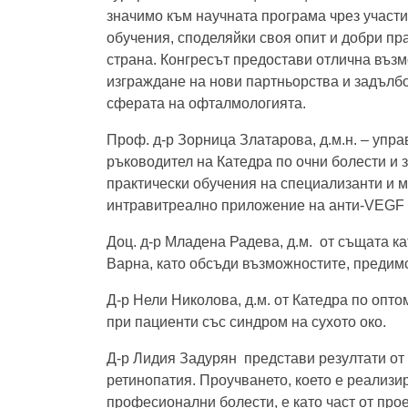
значимо към научната програма чрез участи
обучения, споделяйки своя опит и добри пра
страна. Конгресът предостави отлична въз
изграждане на нови партньорства и задълб
сферата на офталмологията.
Проф. д-р Зорница Златарова, д.м.н. – упр
ръководител на Катедра по очни болести и 
практически обучения на специализанти и 
интравитреално приложение на анти-VEGF
Доц. д-р Младена Радева, д.м. от същата 
Варна, като обсъди възможностите, предимс
Д-р Нели Николова, д.м. от Катедра по оп
при пациенти със синдром на сухото око.
Д-р Лидия Задурян представи резултати от 
ретинопатия. Проучването, което е реализир
професионални болести, е като част от про