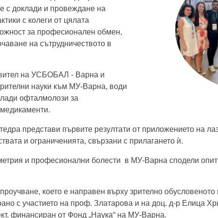
е с доклади и провеждане на
ктики с колеги от цялата
можност за професионален обмен,
очаване на сътрудничеството в
авител на УСБОБАЛ - Варна и
зрителни науки към МУ-Варна, води
млади офталмолози за
 медикаменти.
катедра представи първите резултати от приложението на 
твата и ограниченията, свързани с прилагането ѝ.
тометрия и професионални болести в МУ-Варна сподели оп
проучване, което е направен върху зрително обусловеното 
ано с участието на проф. Златарова и на доц. д-р Елица Хри
ект, финансиран от Фонд „Наука“ на МУ-Варна.