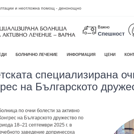
султации и неотложна помощ - денонощно
Важно
Спешност
ЕДИ
БОЛНИЧНО ЛЕЧЕНИЕ
ИНФОРМАЦИЯ
ЦЕНИ
КОН
етската специализирана оч
нгрес на Българското друже
олница по очни болести за активно
 Конгрес на Българското дружество по
риода 18–21 септември 2025 г. в
лечебното заведение допринесоха