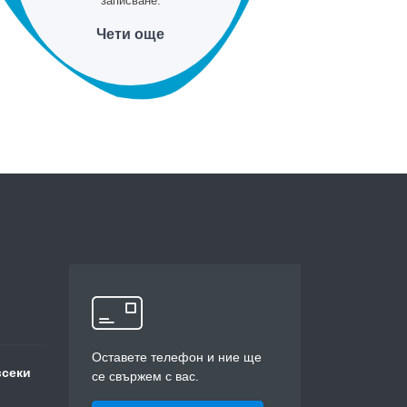
записване.
Чети още
Оставете телефон и ние ще
всеки
се свържем с вас.