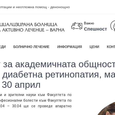
султации и неотложна помощ - денонощно
Важно
Спешност
ЕДИ
БОЛНИЧНО ЛЕЧЕНИЕ
ИНФОРМАЦИЯ
ЦЕНИ
КОН
г за академичната общнос
 диабетна ретинопатия, м
о 30 април
и и зрителни науки към Факултета по
офесионални болести към Факултета по
.04 – 30.04 ще се проведе апаратно