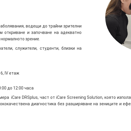
заболявания, водещи до трайни зрителни
м откриване и започване на адекватно
 нормалното зрение.
атели, служители, студенти, близки на
6, IV етаж
:00 до 12:00 часа
ра iCare DRSplus, част от iCare Screening Solution, която изпол
сококачествена диагностика без разширяване на зениците и ефе