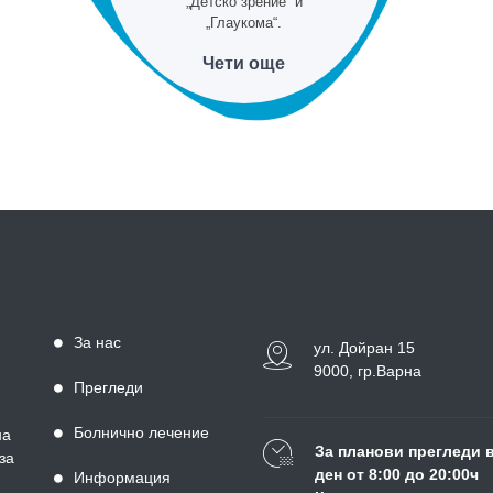
„Детско зрение“ и
„Глаукома“.
Чети още
За нас
ул. Дойран 15
9000, гр.Варна
Прегледи
Болнично лечение
на
За планови прегледи 
за
ден от 8:00 до 20:00ч
Информация