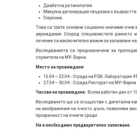
Диабетна ретинопатия
Макулна дегенерация свързана с възрастта
Глаукома
Това са трите основни социално-значими очни 
увреждания. Според специалистите ранното и
лечение са изключително важни за запазване на
Изследванията са предназначени за преподав
служители на МУ- Варна.
Място на провеждане:
15.04 – 23.04 - Сграда на РЗИ, Лаборатория 41
27.04 – 30.04 - Сграда Ректорат на МУ–Варна
Часове на провеждане:
Всеки работен ден от 10
Изследването ще се осъществи с дигитална каме
на изображения на очното дъно, позволява ви
прозрачност на очните среди.
Не е необходимо предварително записване
.