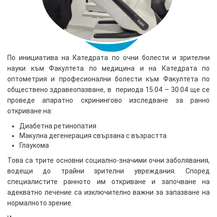
По инициатива на Катедрата по очни болести и зрителни
науки към Факултета по медицина и на Катедрата по
оптометрия и професионални болести към Факултета по
обществено здравеoпазване, в периода 15.04 – 30.04 ще се
проведе апаратно скринингово изследване за ранно
откриване на:
Диабетна ретинопатия
Макулна дегенерация свързана с възрастта
Глаукома
Това са трите основни социално-значими очни заболявания,
водещи до трайни зрителни увреждания. Според
специалистите ранното им откриване и започване на
адекватно лечение са изключително важни за запазване на
нормалното зрение.