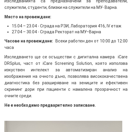
Изследванията са предназначени за преподаватели,
служители, студенти, близки на служители на МУ- Варна.
Място на провеждане:
15.04 – 23.04 - Сграда на РЗИ, Лаборатория 416, IV етаж
27.04 – 30.04 - Сграда Ректорат на МУ–Варна
Часове на провеждане:
Всеки работен ден от 10:00 до 12:00
часа
Изследването ще се осъществи с дигитална камера iCare
DRSplus, част от iCare Screening Solution, която използва
изкуствен интелект за автоматизиран анализ на
изображения на очното дъно, позволява висококачествена
диагностика без разширяване на зениците и ефективен
скрининг дори при пациенти с намалена прозрачност на
очните среди.
Не е необходимо предварително записване
.