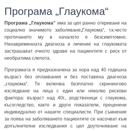
Програма „Глаукома“
Програма „Глаукома“
има за цел ранно откриване на
социално значимото заболяване„Глаукома“, т.к.често
протичането му в началото е безсимптомно.
Ненавременната диагноза и лечение на глаукомата
застрашават очното здраве на пациентите с риск от
необратима слепота.
Програмата е предназначена за хора над 40 годишна
възраст без оплаквания и без поставена диагноза
„глаукома“. Тя включва безплатно скринингово
изследване на лица с един или няколко рискови
фактора: възраст над 40г., родственици с глаукома,
късогледство, както и други показатели, преценени
индивидуално от нашите специалисти. При съмнение
за поява на заболяването пациентите се насочват към
допълнителни изследвания с цел доуточняване на